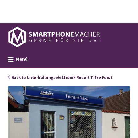
Suchen
nach:
Menü
Back to Unterhaltungselektronik Robert Titze Forst
460_Titze_Ladenansicht_neu