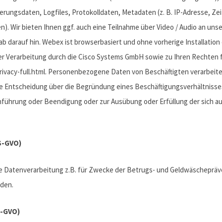
erungsdaten, Logfiles, Protokolldaten, Metadaten (z. B. IP-Adresse, Zeit
n). Wir bieten Ihnen ggf. auch eine Teilnahme über Video / Audio an uns
ab darauf hin. Webex ist browserbasiert und ohne vorherige Installation
Verarbeitung durch die Cisco Systems GmbH sowie zu Ihren Rechten fi
ivacy-full.html. Personenbezogene Daten von Beschäftigten verarbeit
die Entscheidung über die Begründung eines Beschäftigungsverhältniss
hführung oder Beendigung oder zur Ausübung oder Erfüllung der sich 
DS-GVO)
ne Datenverarbeitung z.B. für Zwecke der Betrugs- und Geldwäschepräven
rden.
S-GVO)