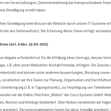
en von Veranstaltungen, Datenverarbeitung bei Inanspruchnahme freiwi
ne Einwilligung erteilt haben.
rer Einwilligung beim Besuch der Website durch unsere IT-Systeme erfa
hrzeit des Seitenaufrufs). Die Erfassung dieser Daten erfolgt automatis
chten (Art. 6 Abs. 1b DS-GVO)
 Angabe erforderlich ist für die Erfüllung eines Vertrags, dessen Vert
rage, z.B. über unser Webseiten-Kontaktformular, erfolgen. Die Zwecke 
tformbetrieb) und können unter anderem Auswertungen, Beratung sowie
 verarbeiten wir Ihre Daten zur Planung, Organisation und Durchführu
nterbringung (z.B. in Tagungshotels), zur Verpflegung von Teilnehme
rwenden wir die Online-Plattform „Webex“ der Cisco Systems GmbH. We
en, Notizen und Anhänge kombiniert. Über Webex verarbeiten wir folge
 angeben), Personenstammdaten (wenn Sie diese freiwillig angeben), 