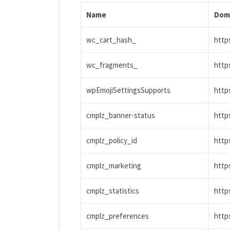
Name
Dom
wc_cart_hash_
http
wc_fragments_
http
wpEmojiSettingsSupports
http
cmplz_banner-status
https
cmplz_policy_id
https
cmplz_marketing
https
cmplz_statistics
https
cmplz_preferences
https