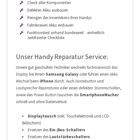
Check aller Komponenten
Displaytausch
auf Anfrage
Defekten Akku ausbauen
Reinigen des Innenlebens Ihres Handys
Akkuwechsel
auf Anfrage
Fabrikneuen Akku einbauen
Funktionstest anhand bundesweit einheitlich
zertifizierter Checkliste
Displaytausch
auf Anfrage
Unser Handy Reparatur Service:
Akkuwechsel
auf Anfrage
Unsere gut geschulten Techniker wechseln fachmännisch das
Display
bei Ihrem
Samsung Galaxy
oder führen einen
Akku
Wechsel
beim
iPhone
durch. Auch
Homebutton
und
Lautsprecher Reparaturen
oder einen
defekten Stummschalten
,
Displaytausch
auf Anfrage
sowie den
Power Button
tauschen die
SmartphoneMacher
schnell und ohne Datenverlust.
Akkuwechsel
auf Anfrage
Displaytausch
(inkl. Touchelektronik und LCD-
Bildschirm)
Ersetzen des
Ein-/Aus-Schalters
Ersetzen des
Lautstärkeschalters