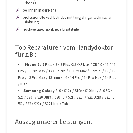
iPhones
bei Ihnen in der Nähe
Displaytausch
auf Anfrage
professionelle Fachbetriebe mit langjähriger technischer
Erfahrung
Akkuwechsel
auf Anfrage
hochwertige, fabrikneue Ersatzteile
Top Reparaturen vom Handydoktor
für z.B.:
Displaytausch
auf Anfrage
iPhone
7 / 7 Plus / 8 / 8 Plus /XS /XS Max / XR/ X / 11 / 11
Akkuwechsel
auf Anfrage
Pro / 11 Pro Max / 12 / 12 Pro / 12 Pro Max / 12 mini / 13 / 13
Pro / 13 Pro Max / 13 mini / 14 / 14 Pro / 14 Pro Max / 14 Plus
/ iPad
Samsung Galaxy
S10 / S10+ / S10e / S10 lite / S10 5G /
Displaytausch
auf Anfrage
S20 / S20+ / S20 Ultra / S20 FE / S21 / S21+ / S21 Ultra / S21 FE
5G / S22 / S22+ / S22 Ultra / Tab
Akkuwechsel
auf Anfrage
Auszug unserer Leistungen: