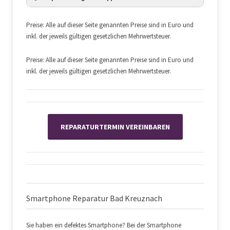
Displaytausch
auf Anfrage
Displaytausch
auf Anfrage
Preise: Alle auf dieser Seite genannten Preise sind in Euro und
Akkuwechsel
auf Anfrage
inkl. der jeweils gültigen gesetzlichen Mehrwertsteuer.
Akkuwechsel
auf Anfrage
Preise: Alle auf dieser Seite genannten Preise sind in Euro und
inkl. der jeweils gültigen gesetzlichen Mehrwertsteuer.
Displaytausch
auf Anfrage
Displaytausch
auf Anfrage
Akkuwechsel
auf Anfrage
Displaytausch
auf Anfrage
Akkuwechsel
auf Anfrage
Akkuwechsel
auf Anfrage
REPARATURTERMIN VEREINBAREN
Displaytausch
auf Anfrage
Displaytausch
auf Anfrage
Akkuwechsel
auf Anfrage
Displaytausch
auf Anfrage
Akkuwechsel
auf Anfrage
Akkuwechsel
auf Anfrage
Smartphone Reparatur Bad Kreuznach
Displaytausch
auf Anfrage
Sie haben ein defektes Smartphone? Bei der Smartphone