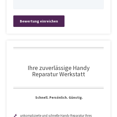
Displaytausch
auf Anfrage
Akkuwechsel
auf Anfrage
Displaytausch
auf Anfrage
Akkuwechsel
auf Anfrage
Ihre zuverlässige Handy
Reparatur Werkstatt
Displaytausch
auf Anfrage
Schnell. Persönlich. Günstig.
Akkuwechsel
auf Anfrage
unkomplizierte und schnelle Handy Reparatur Ihres