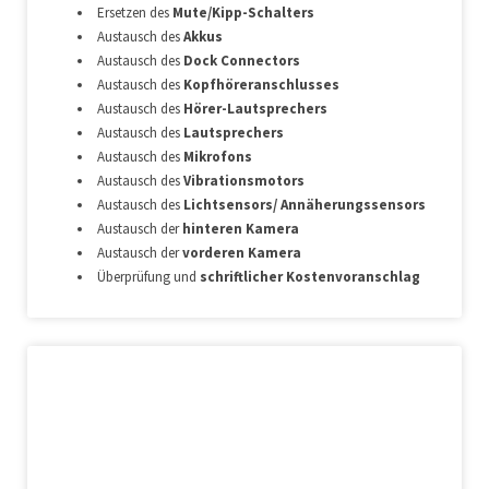
Ersetzen des
Mute/Kipp-Schalters
Austausch des
Akkus
Austausch des
Dock Connectors
Austausch des
Kopfhöreranschlusses
Austausch des
Hörer-Lautsprechers
Austausch des
Lautsprechers
Austausch des
Mikrofons
Austausch des
Vibrationsmotors
Austausch des
Lichtsensors/ Annäherungssensors
Austausch der
hinteren Kamera
Austausch der
vorderen Kamera
Überprüfung und
schriftlicher Kostenvoranschlag