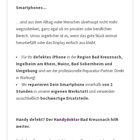
Displaytausch
auf Anfrage
Smartphones…
Akkuwechsel
auf Anfrage
Akkuwechsel
auf Anfrage
…sind aus dem Alltag vieler Menschen überhaupt nicht mehr
wegzudenken, ganz egal ob im privaten oder beruflichen
Bereich. Umso ärgerlicher ist es, wenn das gute Stück einmal
Displaytausch
auf Anfrage
herunterfällt oder das Display einfach aus bleibt.
Displaytausch
auf Anfrage
Akkuwechsel
auf Anfrage
Für Ihr
defektes iPhone
in der
Region Bad Kreuznach,
Akkuwechsel
auf Anfrage
Ingelheim am Rhein, Mainz, Bad Sobernheim und
Umgebung
sind wir der professionelle Reparatur-Partner. Direkt
in Warburg!
Displaytausch
auf Anfrage
Wir
reparieren Dein Smartphone
innerhalb
von 2
Displaytausch
auf Anfrage
Stunden
in unserer
eigenen Werkstatt
und verwenden
Akkuwechsel
auf Anfrage
ausschließlich
hochwertige Ersatzteile.
Akkuwechsel
auf Anfrage
Handy defekt? Der
Handydoktor
Bad Kreuznach hilft
weiter.
Displaytausch
auf Anfrage
Displaytausch
auf Anfrage