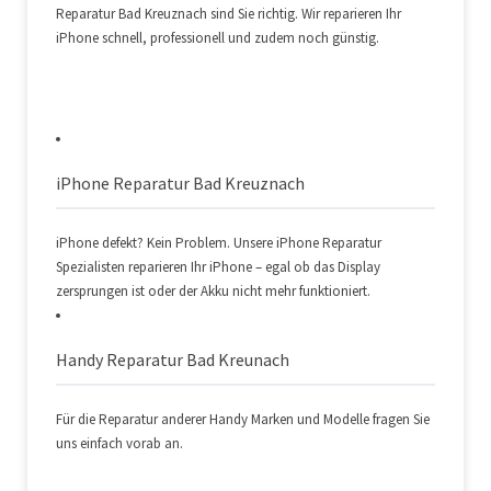
Displaytausch
auf Anfrage
Reparatur Bad Kreuznach sind Sie richtig. Wir reparieren Ihr
Akkuwechsel
auf Anfrage
Displaytausch
auf Anfrage
iPhone schnell, professionell und zudem noch günstig.
Akkuwechsel
auf Anfrage
Akkuwechsel
auf Anfrage
Displaytausch
auf Anfrage
Displaytausch
auf Anfrage
iPhone Reparatur Bad Kreuznach
Akkuwechsel
auf Anfrage
Akkuwechsel
auf Anfrage
iPhone defekt? Kein Problem. Unsere iPhone Reparatur
Spezialisten reparieren Ihr iPhone – egal ob das Display
zersprungen ist oder der Akku nicht mehr funktioniert.
Displaytausch
auf Anfrage
Displaytausch
auf Anfrage
Handy Reparatur Bad Kreunach
auf Anfrage
Akkuwechsel
auf Anfrage
Für die Reparatur anderer Handy Marken und Modelle fragen Sie
uns einfach vorab an.
Displaytausch
auf Anfrage