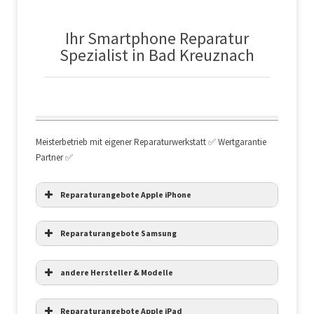
Ihr Smartphone Reparatur
Spezialist in Bad Kreuznach
Meisterbetrieb mit eigener Reparaturwerkstatt ✅ Wertgarantie
Partner ✅
Reparaturangebote Apple iPhone
Reparaturangebote Samsung
Displaytausch
auf Anfrage
andere Hersteller & Modelle
Akkuwechsel
auf Anfrage
Reparaturangebote Apple iPad