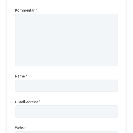
Kommentar
*
Displaytausch
auf Anfrage
Akkuwechsel
auf Anfrage
Displaytausch
auf Anfrage
Name
*
Akkuwechsel
auf Anfrage
E-Mail-Adresse
*
Displaytausch
auf Anfrage €*
Akkuwechsel
auf Anfrage
Website