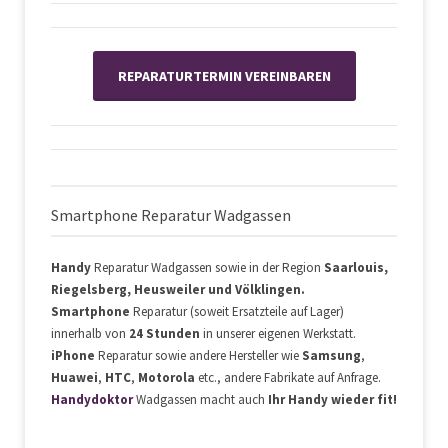
REPARATURTERMIN VEREINBAREN
Apple iPhone
Samsung
Huawei
Xiaomi
Smartphone Reparatur Wadgassen
HTC
Motorola
LG
Handy
Reparatur Wadgassen sowie in der Region
Saarlouis,
Honor
Riegelsberg, Heusweiler und Völklingen.
weitere Marken auf Anfrage
Smartphone
Reparatur (soweit Ersatzteile auf Lager)
innerhalb von
24 Stunden
in unserer eigenen Werkstatt.
iPhone
Reparatur sowie andere Hersteller wie
Samsung
,
Huawei
,
HTC
,
Motorola
etc., andere Fabrikate auf Anfrage.
Handydoktor
Wadgassen
macht auch
Ihr Handy wieder fit!