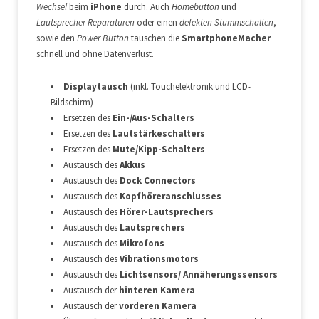
Wechsel
beim
iPhone
durch. Auch
Homebutton
und
Lautsprecher Reparaturen
oder einen
defekten Stummschalten
,
sowie den
Power Button
tauschen die
SmartphoneMacher
schnell und ohne Datenverlust.
Displaytausch
(inkl. Touchelektronik und LCD-
Bildschirm)
Ersetzen des
Ein-/Aus-Schalters
Ersetzen des
Lautstärkeschalters
Ersetzen des
Mute/Kipp-Schalters
Austausch des
Akkus
Austausch des
Dock Connectors
Austausch des
Kopfhöreranschlusses
Austausch des
Hörer-Lautsprechers
Austausch des
Lautsprechers
Austausch des
Mikrofons
Austausch des
Vibrationsmotors
Austausch des
Lichtsensors/ Annäherungssensors
Austausch der
hinteren Kamera
Austausch der
vorderen Kamera