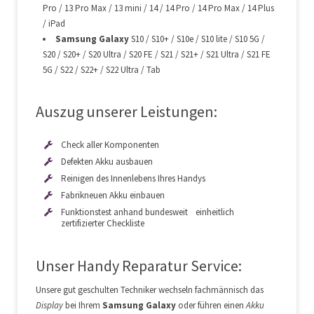
Pro / 13 Pro Max / 13 mini / 14 / 14 Pro / 14 Pro Max / 14 Plus
/ iPad
Samsung Galaxy
S10 / S10+ / S10e / S10 lite / S10 5G /
S20 / S20+ / S20 Ultra / S20 FE / S21 / S21+ / S21 Ultra / S21 FE
5G / S22 / S22+ / S22 Ultra / Tab
Auszug unserer Leistungen:
Check aller Komponenten
Defekten Akku ausbauen
Reinigen des Innenlebens Ihres Handys
Fabrikneuen Akku einbauen
Funktionstest anhand bundesweit einheitlich
zertifizierter Checkliste
Unser Handy Reparatur Service:
Unsere gut geschulten Techniker wechseln fachmännisch das
Display
bei Ihrem
Samsung Galaxy
oder führen einen
Akku