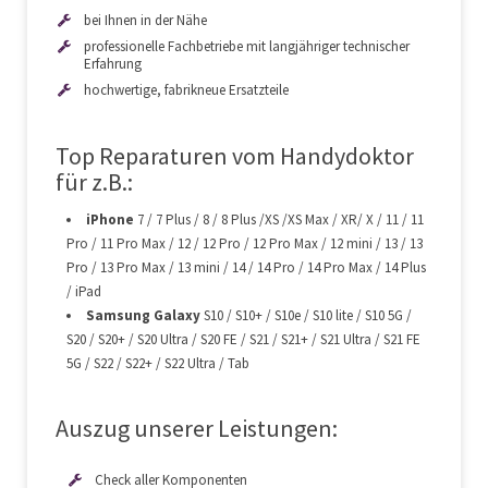
bei Ihnen in der Nähe
professionelle Fachbetriebe mit langjähriger technischer
Erfahrung
hochwertige, fabrikneue Ersatzteile
Top Reparaturen vom Handydoktor
für z.B.:
iPhone
7 / 7 Plus / 8 / 8 Plus /XS /XS Max / XR/ X / 11 / 11
Pro / 11 Pro Max / 12 / 12 Pro / 12 Pro Max / 12 mini / 13 / 13
Pro / 13 Pro Max / 13 mini / 14 / 14 Pro / 14 Pro Max / 14 Plus
/ iPad
Samsung Galaxy
S10 / S10+ / S10e / S10 lite / S10 5G /
S20 / S20+ / S20 Ultra / S20 FE / S21 / S21+ / S21 Ultra / S21 FE
5G / S22 / S22+ / S22 Ultra / Tab
Auszug unserer Leistungen:
Check aller Komponenten