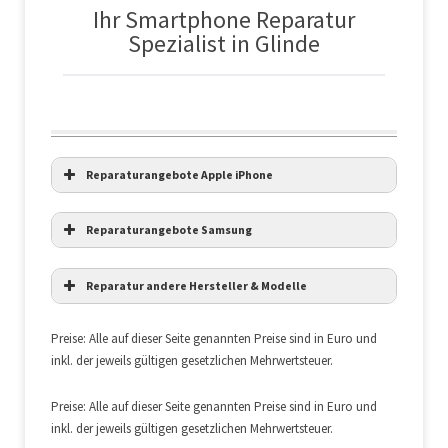
Ihr Smartphone Reparatur
Spezialist in Glinde
Reparaturangebote Apple iPhone
Modell
Display
tausch
Akku-
Reparaturangebote Samsung
(inkl.
tausch
Touchelektornik
u.
Reparatur andere Hersteller & Modelle
Modell
Display
tausch
(inkl.
Akku-
LDC Bildschirm)
Touchelektornik u.
tausch
LDC Bildschirm)
Preise: Alle auf dieser Seite genannten Preise sind in Euro und
iPhone X
auf Anfrage
auf
inkl. der jeweils gültigen gesetzlichen Mehrwertsteuer.
Anfrage
Galaxy A7 2017
159,00 €
89,00 €
iPhone 8 Plus
‚
‚
Preise: Alle auf dieser Seite genannten Preise sind in Euro und
Galaxy A5 2017
129,00 €
69,00 €
inkl. der jeweils gültigen gesetzlichen Mehrwertsteuer.
iPhone 8
‚
‚