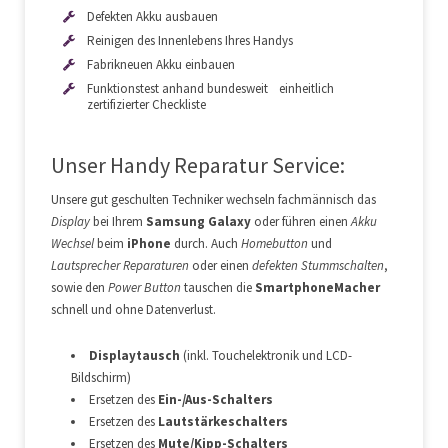
Defekten Akku ausbauen
Reinigen des Innenlebens Ihres Handys
Fabrikneuen Akku einbauen
Funktionstest anhand bundesweit einheitlich
zertifizierter Checkliste
Unser Handy Reparatur Service:
Unsere gut geschulten Techniker wechseln fachmännisch das
Display
bei Ihrem
Samsung Galaxy
oder führen einen
Akku
Wechsel
beim
iPhone
durch. Auch
Homebutton
und
Lautsprecher Reparaturen
oder einen
defekten Stummschalten
,
sowie den
Power Button
tauschen die
SmartphoneMacher
schnell und ohne Datenverlust.
Displaytausch
(inkl. Touchelektronik und LCD-
Bildschirm)
Ersetzen des
Ein-/Aus-Schalters
Ersetzen des
Lautstärkeschalters
Ersetzen des
Mute/Kipp-Schalters