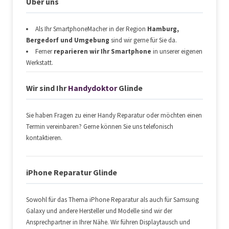
Über uns
Galaxy S7 Edge
389,00 €
99,00 €
Galaxy S7
209,00 €
99,00 €
Als Ihr SmartphoneMacher in der Region
Hamburg,
Bergedorf und Umgebung
sind wir gerne für Sie da.
Galaxy S6 Edge
259,00 €
89,00 €
Ferner
reparieren wir Ihr Smartphone
in unserer eigenen
Werkstatt.
Galaxy S6
209,00 €
79,00 €
Wir sind Ihr
Handydoktor
Glinde
Galaxy S5
189,00 €
39,00 €
Galaxy S5 mini
139,00 €
39,00 €
Sie haben Fragen zu einer Handy Reparatur oder möchten einen
Termin vereinbaren? Gerne können Sie uns telefonisch
Galaxy S4
159,00 €
29,00 €
kontaktieren.
Galaxy S4 mini
139,00 €
29,00 €
iPhone Reparatur Glinde
Sowohl für das Thema iPhone Reparatur als auch für Samsung
Galaxy und andere Hersteller und Modelle sind wir der
Ansprechpartner in Ihrer Nähe. Wir führen Displaytausch und