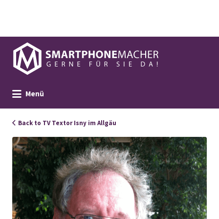
Suchen
nach:
Menü
Back to TV Textor Isny im Allgäu
103661_Textor_Portrait_neu