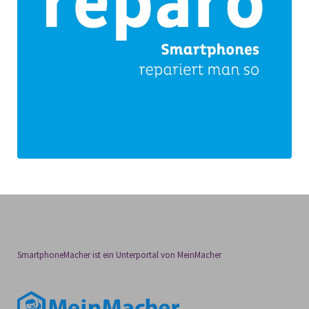
SmartphoneMacher ist ein Unterportal von MeinMacher