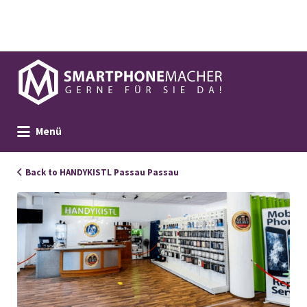
Suchen
nach:
Menü
Back to HANDYKISTL Passau Passau
109925_Handykistl_Portrait