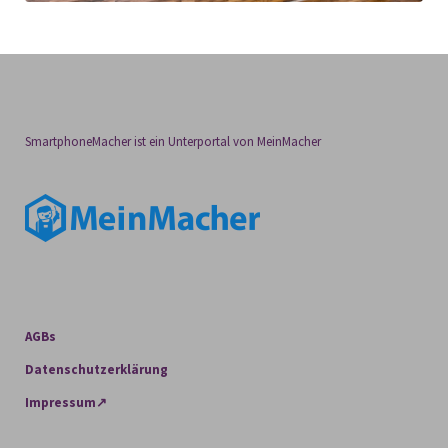
SmartphoneMacher ist ein Unterportal von MeinMacher
AGBs
Datenschutzerklärung
Impressum↗